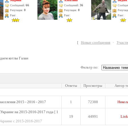
Марина
Алевтина
Вадим
66
36
Сообщений:
Сообщений:
Сообще
Репутация:
0
Репутация:
0
Репутац
Ранг:
Ранг:
Ранг:
[
Новые сообщения
·
Участ
даем котлы Галан
Фильтр по:
Ответы
Просмотры
Автор т
населения 2015 - 2016 - 2017
1
72388
Никол
 Украине на 2015-2016-2017 года
[
1
19
44991
Link
Украине с 2015-2016-2017