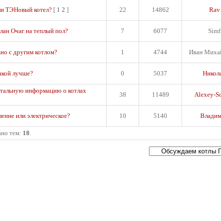
ли ТЭНовый котел?
[
1
2
]
22
14862
Rav
лан Очаг на теплый пол?
7
6077
Simf
но с другим котлом?
1
4744
Иван Миха
акой лучше?
0
5037
Никол
етальную информацию о котлах
38
11489
Alexey-S
ление или электрическое?
10
5140
Влади
ано тем:
18
.