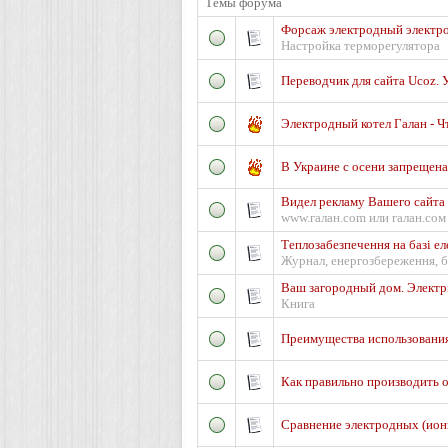
Темы форума
Форсаж электродный электро
Настройка терморегулятора
Переводчик для сайта Ucoz. 
Электродный котел Галан - Чт
В Украине с осени запрещена
Видел рекламу Вашего сайта 
www.галан.com или галан.сом 
Теплозабезпечення на базі е
Журнал, енергозбереження, б
Ваш загородный дом. Электр
Книга
Преимущества использования
Как правильно производить 
Сравнение электродных (ион