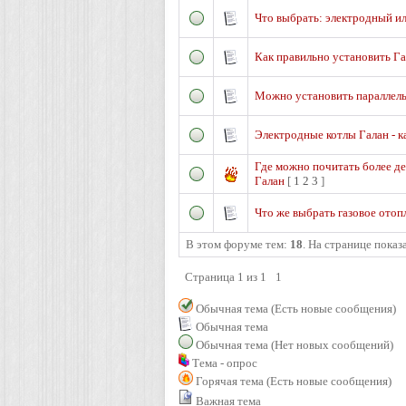
Что выбрать: электродный и
Как правильно установить Га
Можно установить параллель
Электродные котлы Галан - к
Где можно почитать более д
Галан
[
1
2
3
]
Что же выбрать газовое отоп
В этом форуме тем:
18
. На странице показ
Страница
1
из
1
1
Обычная тема (Есть новые сообщения)
Обычная тема
Обычная тема (Нет новых сообщений)
Тема - опрос
Горячая тема (Есть новые сообщения)
Важная тема