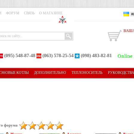
И
ФОРУМ
СВЯЗЬ
О МАГАЗИНЕ
ВАША
(095) 548-87-48
(063) 578-25-54
(098) 483-82-81
ТЭНОВЫЕ КОТЛЫ
ДОПОЛНИТЕЛЬНО
ТЕПЛОНОСИТЕЛЬ
РУКОВОДСТВ
го форума