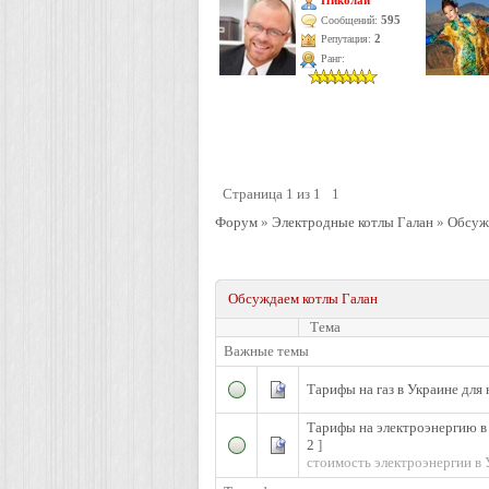
Николай
595
Сообщений:
Репутация:
2
Ранг:
Страница
1
из
1
1
Форум
»
Электродные котлы Галан
»
Обсуж
Обсуждаем котлы Галан
Тема
Важные темы
Тарифы на газ в Украине для 
Тарифы на электроэнергию в
2
]
стоимость электроэнергии в 