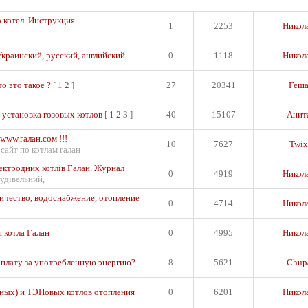
 котел. Инструкция
1
2253
Никол
Украинский, русский, английский
0
1118
Никол
о это такое ?
[
1
2
]
27
20341
Геш
 установка гозовых котлов
[
1
2
3
]
40
15107
Анит
www.галан.сом !!!
10
7627
Twix
сайт по котлам галан
лектродних котлів Галан. Журнал
0
4919
Никол
удівельний,
ичество, водоснабжение, отопление
0
4714
Никол
 котла Галан
0
4995
Никол
оплату за употребленную энергию?
8
5621
Chup
ных) и ТЭНовых котлов отопления
0
6201
Никол