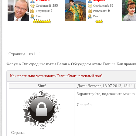
Николай
Марина
595
66
Сообщений:
Сообщений:
Репутация:
2
Репутация:
0
Ранг:
Ранг:
Страница
1
из
1
1
Форум
»
Электродные котлы Галан
»
Обсуждаем котлы Галан
»
Как правил
Как правильно установить Галан Очаг на теплый пол?
Simf
Дата: Четверг, 18.07.2013, 13:11
Здравствуйте, подскажите можно л
Спасибо
Страна: