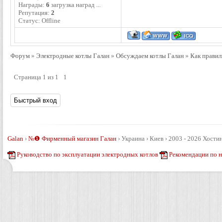
Награды:
6
загрузка наград ...
Репутация:
2
Статус:
Offline
Форум
»
Электродные котлы Галан
»
Обсуждаем котлы Галан
»
Как правил
Страница
1
из
1
1
Galan
›
№❶ Фирменный магазин Галан
›
Украина › Киев › 2003 - 2026
Хостин
Руководство по эксплуатации электродных котлов
Рекомендации по 