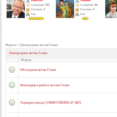
Николай
Марина
595
66
Сообщений:
Сообщений:
Репутация:
2
Репутация:
0
Ранг:
Ранг:
Форум
»
Электродные котлы Галан
Электродные котлы Галан
Форум
Обсуждаем котлы Галан
Неполадки в работе котлов Галан
Терморегулятор COMPUTHERM Q7 (RF)