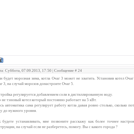
та: Суббота, 07.09.2013, 17:50 | Сообщение #
24
и будет морозная зима, котла Очаг 3 может не хватить. Установив котел Оча
г 3, на случай морозов донастроите Очаг 5.
тройка регулируется добавлением соли в дистиллированную воду.
 не тэновый котел который постоянно работает на 5 кВт.
сь автоматика сама регулирует работу котла давая ровно столько, сколько по
у до нужного уровня.
к будете устанавливать, мне позвоните расскажу как более точнее настрои
трукции, на случай если не разберетесь, помогу. Вы с какого города ?