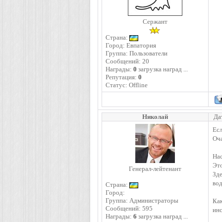
Сержант
Страна:
Город: Евпатория
Группа: Пользователи
Сообщений:
20
Награды:
0
загрузка наград ...
Репутация:
0
Статус:
Offline
Николай
Да
Есл
Оча
Нас
Это
Генерал-лейтенант
Зде
вод
Страна:
Город:
Группа: Администраторы
Ка
Сообщений:
595
инс
Награды:
6
загрузка наград ...