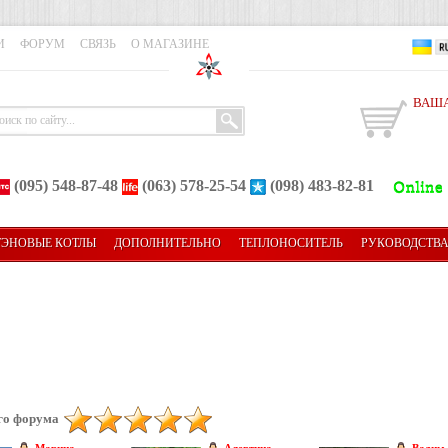
И
ФОРУМ
СВЯЗЬ
О МАГАЗИНЕ
ВАША
(095) 548-87-48
(063) 578-25-54
(098) 483-82-81
ТЭНОВЫЕ КОТЛЫ
ДОПОЛНИТЕЛЬНО
ТЕПЛОНОСИТЕЛЬ
РУКОВОДСТВ
го форума