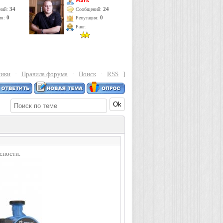
Mark
34
24
ний:
Сообщений:
ия:
0
Репутация:
0
Ранг:
ники
·
Правила форума
·
Поиск
·
RSS
]
сности.