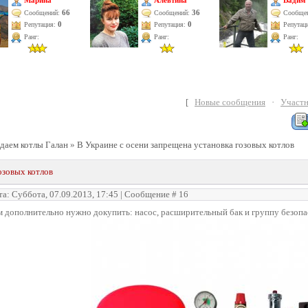
Марина
Алевтина
Вадим
66
36
Сообщений:
Сообщений:
Сообще
Репутация:
0
Репутация:
0
Репутац
Ранг:
Ранг:
Ранг:
[
Новые сообщения
·
Участ
даем котлы Галан
»
В Украине с осени запрещена установка гозовых котлов
озовых котлов
та: Суббота, 07.09.2013, 17:45 | Сообщение #
16
 дополнительно нужно докупить: насос, расширительный бак и группу безопа