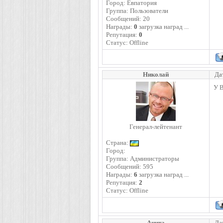
Город: Евпатория
Группа: Пользователи
Сообщений:
20
Награды:
0
загрузка наград ...
Репутация:
0
Статус:
Offline
Николай
Да
У В
Генерал-лейтенант
Страна:
Город:
Группа: Администраторы
Сообщений:
595
Награды:
6
загрузка наград ...
Репутация:
2
Статус:
Offline
Анита
Да