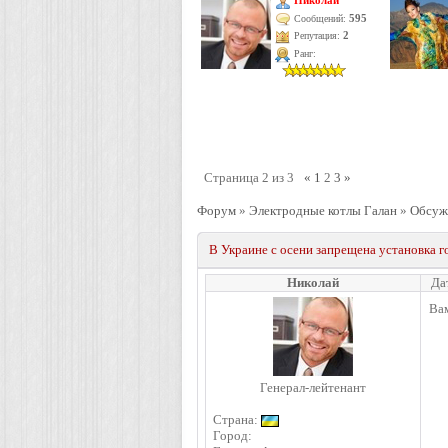
Николай
595
Сообщений:
Репутация:
2
Ранг:
Страница
2
из
3
«
1
2
3
»
Форум
»
Электродные котлы Галан
»
Обсуж
В Украине с осени запрещена установка г
Николай
Да
Вам
Генерал-лейтенант
Страна:
Город: