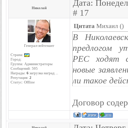
Дата: Понедел
Николай
#
17
Цитата
Михаил
(
)
В Николаевс
предлогом у
Генерал-лейтенант
Страна:
РЕС ходят с
Город:
Группа: Администраторы
новые заявлен
Сообщений:
595
Награды:
6
загрузка наград ...
Репутация:
2
ли такое дейс
Статус:
Offline
Договор содер
Дата: Четверг
Николай