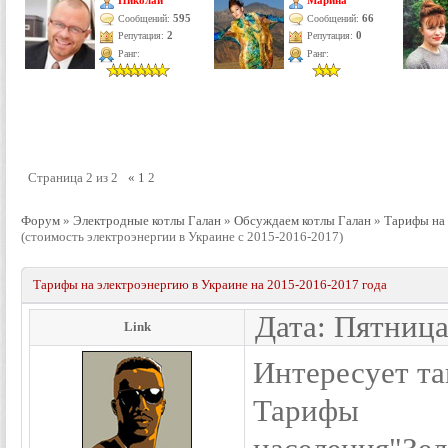
Николай
Марина
595
66
Сообщений:
Сообщений:
Репутация:
2
Репутация:
0
Ранг:
Ранг:
Страница
2
из
2
«
1
2
Форум
»
Электродные котлы Галан
»
Обсуждаем котлы Галан
»
Тарифы на 
(стоимость электроэнергии в Украине с 2015-2016-2017)
Тарифы на электроэнергию в Украине на 2015-2016-2017 года
Дата: Пятница
Link
Интересует та
Тарифы 