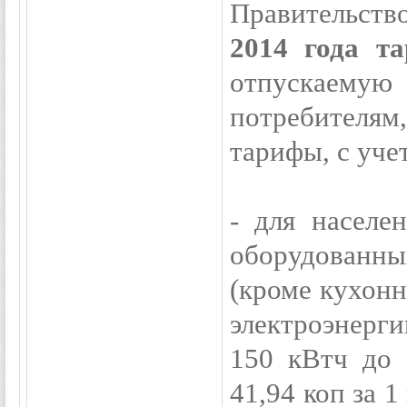
Правительств
2014 года т
отпускаему
потребителя
тарифы, с уч
- для населе
оборудованн
(кроме кухонн
электроэнергии
150 кВтч до 
41,94 коп за 