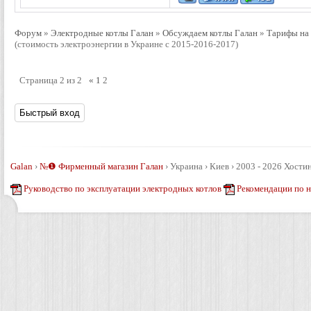
Форум
»
Электродные котлы Галан
»
Обсуждаем котлы Галан
»
Тарифы на 
(стоимость электроэнергии в Украине с 2015-2016-2017)
Страница
2
из
2
«
1
2
Galan
›
№❶ Фирменный магазин Галан
›
Украина › Киев › 2003 - 2026
Хостин
Руководство по эксплуатации электродных котлов
Рекомендации по 