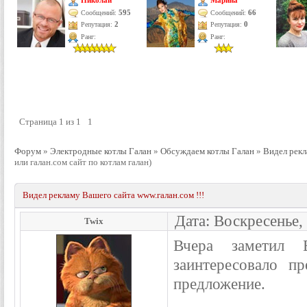
Николай
Марина
595
66
Сообщений:
Сообщений:
Репутация:
2
Репутация:
0
Ранг:
Ранг:
Страница
1
из
1
1
Форум
»
Электродные котлы Галан
»
Обсуждаем котлы Галан
»
Видел рекл
или галан.сом сайт по котлам галан)
Видел рекламу Вашего сайта www.галан.сом !!!
Дата: Воскресенье,
Twix
Вчера заметил 
заинтересовало п
предложение.