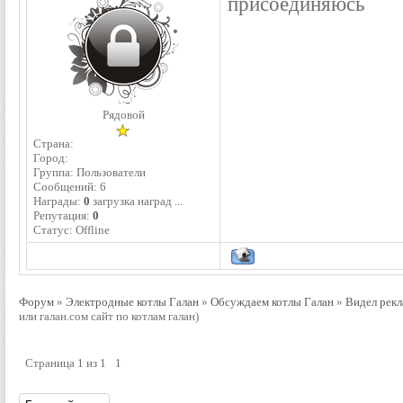
присоединяюсь
Рядовой
Страна:
Город:
Группа: Пользователи
Сообщений:
6
Награды:
0
загрузка наград ...
Репутация:
0
Статус:
Offline
Форум
»
Электродные котлы Галан
»
Обсуждаем котлы Галан
»
Видел рекл
или галан.сом сайт по котлам галан)
Страница
1
из
1
1