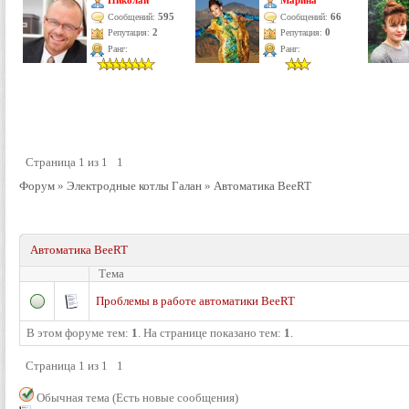
Николай
Марина
595
66
Сообщений:
Сообщений:
Репутация:
2
Репутация:
0
Ранг:
Ранг:
Страница
1
из
1
1
Форум
»
Электродные котлы Галан
»
Автоматика BeeRT
Автоматика BeeRT
Тема
Проблемы в работе автоматики BeeRT
В этом форуме тем:
1
. На странице показано тем:
1
.
Страница
1
из
1
1
Обычная тема (Есть новые сообщения)