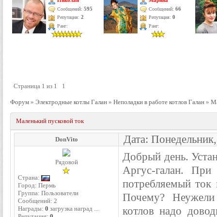
Николай
Марина
595
66
Сообщений:
Сообщений:
Репутация:
2
Репутация:
0
Ранг:
Ранг:
Страница
1
из
1
1
Форум
»
Электродные котлы Галан
»
Неполадки в работе котлов Галан
»
Ма
Маленький пусковой ток
Дата: Понедельник,
DonVito
Добрый день. Устан
Рядовой
Аргус-галан. При
Страна:
потребляемый ток 
Город: Пермь
Группа: Пользователи
Почему? Неужели
Сообщений:
2
котлов надо довод
Награды:
0
загрузка наград ...
Репутация:
0