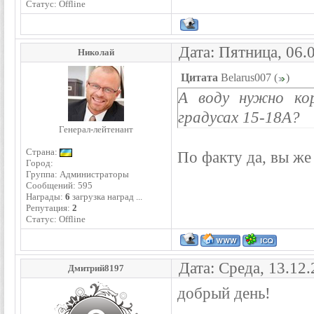
Статус:
Offline
Дата: Пятница, 06.
Николай
Цитата
Belarus007
(
)
А воду нужно ко
градусах 15-18А?
Генерал-лейтенант
Страна:
По факту да, вы же
Город:
Группа: Администраторы
Сообщений:
595
Награды:
6
загрузка наград ...
Репутация:
2
Статус:
Offline
Дата: Среда, 13.12
Дмитрий8197
добрый день!