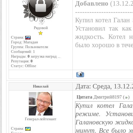
Добавлено
(13.12.2
------------------------
Купил котел Галан 
Установил так как
Рядовой
жидкость. Котел н
Страна:
Город: Магадан
было хорошо в тече
Группа: Пользователи
Сообщений:
1
Награды:
0
загрузка наград ...
Репутация:
0
Статус:
Offline
Дата: Среда, 13.12
Николай
Цитата
Дмитрий8197
(
)
Купил котел Гала
режиме. Установи
Генерал-лейтенант
Галановскую жидко
Страна:
минут. Все было х