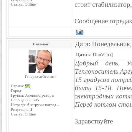
стоит стабилизатор
Статус:
Offline
Сообщение отреда
Дата: Понедельник,
Николай
Цитата
DonVito
(
)
Добрый день. У
Теплоноситель Ар
Генерал-лейтенант
15 градусов потре
Страна:
быть 15-18. Поч
Город:
электродных котл
Группа: Администраторы
Сообщений:
595
Перед котлом сто
Награды:
6
загрузка наград ...
Репутация:
2
Статус:
Offline
Здравствуйте