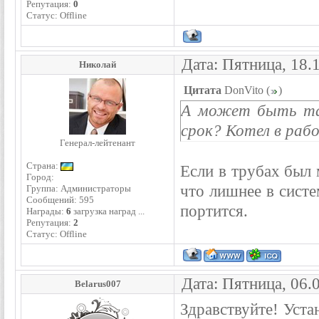
Репутация:
0
Статус:
Offline
Дата: Пятница, 18.
Николай
Цитата
DonVito
(
)
А может быть так
срок? Котел в рабо
Генерал-лейтенант
Страна:
Если в трубах был 
Город:
что лишнее в систе
Группа: Администраторы
Сообщений:
595
портится.
Награды:
6
загрузка наград ...
Репутация:
2
Статус:
Offline
Дата: Пятница, 06.
Belarus007
Здравствуйте! Уста