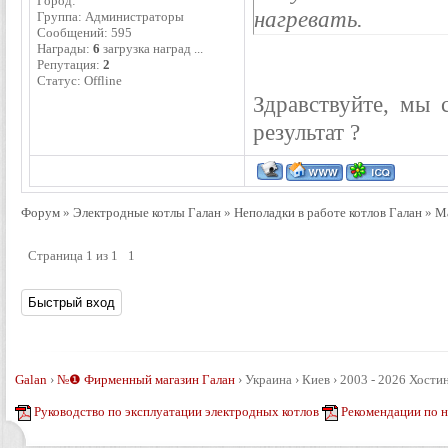
Город:
нагревать.
Группа: Администраторы
Сообщений:
595
Награды:
6
загрузка наград ...
Репутация:
2
Статус:
Offline
Здравствуйте, мы 
результат ?
Форум
»
Электродные котлы Галан
»
Неполадки в работе котлов Галан
»
Ма
Страница
1
из
1
1
Galan
›
№❶ Фирменный магазин Галан
›
Украина › Киев › 2003 - 2026
Хостин
Руководство по эксплуатации электродных котлов
Рекомендации по 