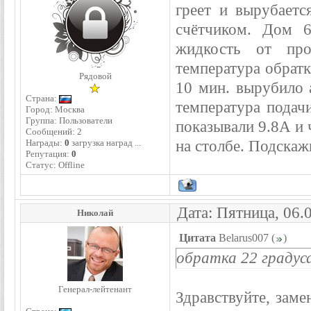
греет и вырубаетс
счётчиком. Дом 6
жидкость от про
температура обратк
Рядовой
10 мин. вырубило а
Страна:
температура подач
Город: Москва
Группа: Пользователи
показывали 9.8А и 
Сообщений:
2
на столбе. Подскаж
Награды:
0
загрузка наград ...
Репутация:
0
Статус:
Offline
Дата: Пятница, 06.
Николай
Цитата
Belarus007
(
)
обратка 22 градус
Генерал-лейтенант
Здравствуйте, заме