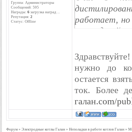
Группа: Администраторы
дистилированн
Сообщений:
595
Награды:
6
загрузка наград ...
Репутация:
2
работает, но 
Статус:
Offline
прошедший ч
(чуть теплая
воды, площадь
Здравствуйт
нужно до ко
остается взят
ток. Более д
галан.com/publ
Форум
»
Электродные котлы Галан
»
Неполадки в работе котлов Галан
»
Ме