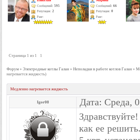
Николай
Марина
595
66
Сообщений:
Сообщений:
Репутация:
2
Репутация:
0
Ранг:
Ранг:
Страница
1
из
1
1
Форум
»
Электродные котлы Галан
»
Неполадки в работе котлов Галан
»
Ме
нагревается жидкость)
Медленно нагревается жидкость
Дата: Среда, 
Igor08
Здравствуйте!
как ее решить