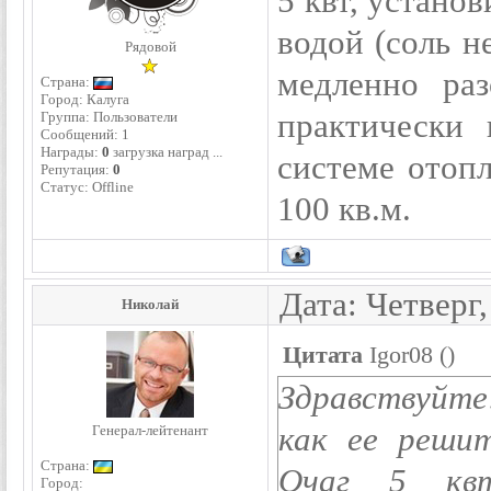
5 квт, устано
водой (соль н
Рядовой
медленно ра
Страна:
Город: Калуга
практически 
Группа: Пользователи
Сообщений:
1
Награды:
0
загрузка наград ...
системе отоп
Репутация:
0
Статус:
Offline
100 кв.м.
Дата: Четверг
Николай
Цитата
Igor08
(
)
Здравствуйте!
как ее реши
Генерал-лейтенант
Страна:
Очаг 5 квт
Город: