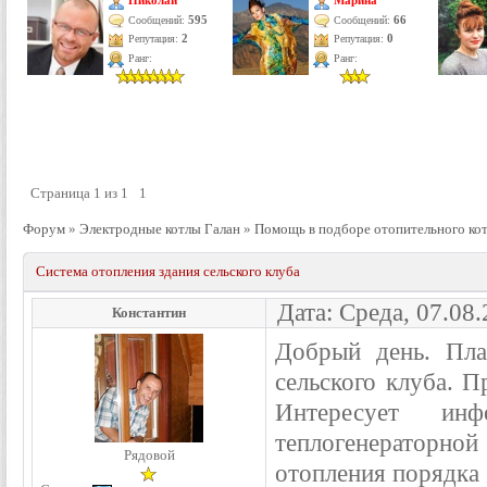
Николай
Марина
595
66
Сообщений:
Сообщений:
Репутация:
2
Репутация:
0
Ранг:
Ранг:
Страница
1
из
1
1
Форум
»
Электродные котлы Галан
»
Помощь в подборе отопительного ко
Система отопления здания сельского клуба
Дата: Среда, 07.08
Константин
Добрый день. Пла
сельского клуба. П
Интересует ин
теплогенераторно
Рядовой
отопления порядка 