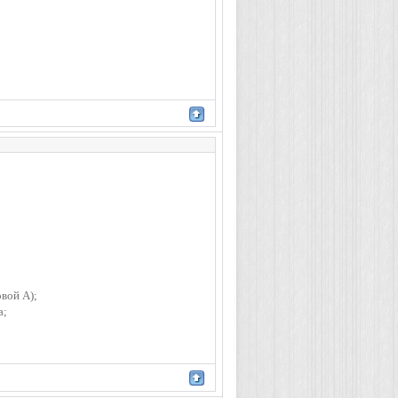
вой А);
а;