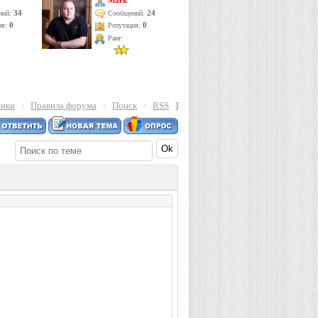
Mark
34
24
ний:
Сообщений:
ия:
0
Репутация:
0
Ранг:
ники
·
Правила форума
·
Поиск
·
RSS
]