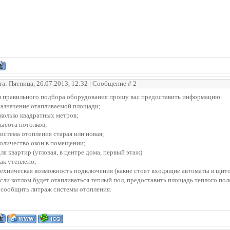
та: Пятница, 26.07.2013, 12:32 | Сообщение #
2
я правильного подбора оборудования прошу вас предоставить информацию:
назначение отапливаемой площади;
сколько квадратных метров;
высота потолков;
система отопления старая или новая;
количество окон в помещении;
для квартир (угловая, в центре дома, первый этаж)
как утеплено;
техническая возможность подключения (какие стоят входящие автоматы в щито
если котлом будет отапливаться теплый пол, предоставить площадь теплого пол
 сообщить литраж системы отопления.