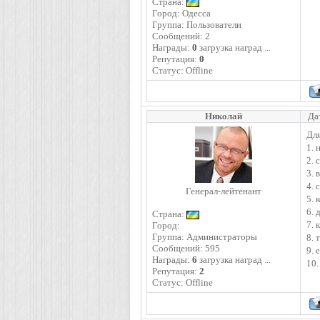
Страна:
Город: Одесса
Группа: Пользователи
Сообщений:
2
Награды:
0
загрузка наград ...
Репутация:
0
Статус:
Offline
Николай
Да
Дл
1. 
2. 
3. 
4. 
Генерал-лейтенант
5. 
6. 
Страна:
7. 
Город:
Группа: Администраторы
8. 
Сообщений:
595
9. 
Награды:
6
загрузка наград ...
10.
Репутация:
2
Статус:
Offline