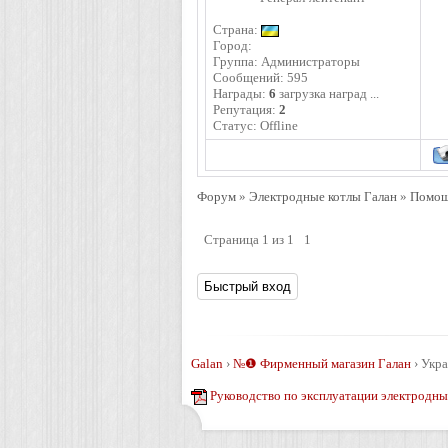
Страна:
Город:
Группа: Администраторы
Сообщений:
595
Награды:
6
загрузка наград ...
Репутация:
2
Статус:
Offline
Форум
»
Электродные котлы Галан
»
Помощь
Страница
1
из
1
1
Galan
›
№❶ Фирменный магазин Галан
›
Укра
Руководство по эксплуатации электродны