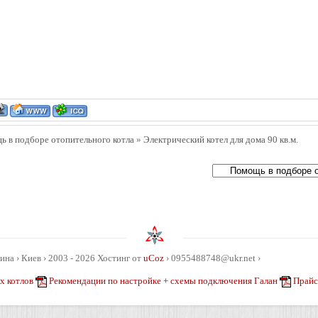
 в подборе отопительного котла
»
Электрический котел для дома 90 кв.м.
ина › Киев › 2003 - 2026
Хостинг от
uCoz
› 0955488748@ukr.net ›
х котлов
Рекомендации по настройке + схемы подключения Галан
Прайс