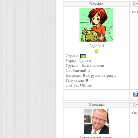
Клумба
Да
не 
Рядовой
Страна:
Город: Одесса
Группа: Пользователи
Сообщений:
2
Награды:
0
загрузка наград ...
Репутация:
0
Статус:
Offline
Николай
Да
Ок,
Генерал-лейтенант