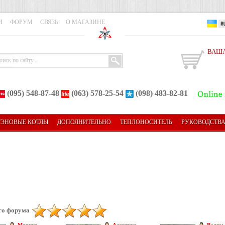
И
ФОРУМ
СВЯЗЬ
О МАГАЗИНЕ
ВАША
(095) 548-87-48
(063) 578-25-54
(098) 483-82-81
ТЭНОВЫЕ КОТЛЫ
ДОПОЛНИТЕЛЬНО
ТЕПЛОНОСИТЕЛЬ
РУКОВОДСТВ
го форума