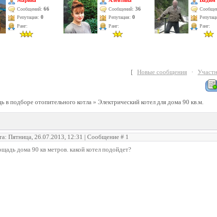
Марина
Алевтина
Вадим
66
36
Сообщений:
Сообщений:
Сообще
Репутация:
0
Репутация:
0
Репутац
Ранг:
Ранг:
Ранг:
[
Новые сообщения
·
Участ
 в подборе отопительного котла
»
Электрический котел для дома 90 кв.м.
та: Пятница, 26.07.2013, 12:31 | Сообщение #
1
щадь дома 90 кв метров. какой котел подойдет?