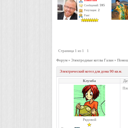
Николай
595
Сообщений:
Репутация:
2
Ранг:
Страница
1
из
1
1
Форум
»
Электродные котлы Галан
»
Помощь
Электрический котел для дома 90 кв.м.
Клумба
Да
Пло
Рядовой