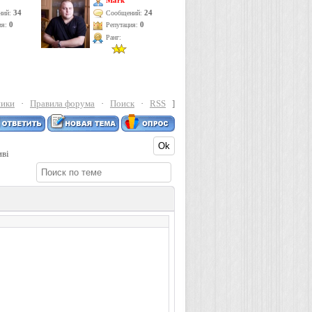
Mark
34
24
ний:
Сообщений:
ия:
0
Репутация:
0
Ранг:
ники
·
Правила форума
·
Поиск
·
RSS
]
иві