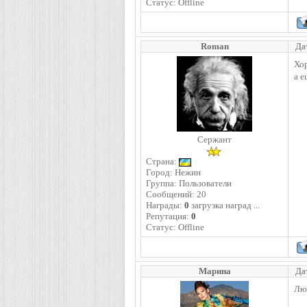
Статус:
Offline
Roman
Да
Хо
а е
Сержант
Страна:
Город: Нежин
Группа: Пользователи
Сообщений:
20
Награды:
0
загрузка наград ...
Репутация:
0
Статус:
Offline
Марина
Да
Люк