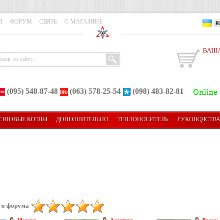
И
ФОРУМ
СВЯЗЬ
О МАГАЗИНЕ
ВАША
(095) 548-87-48
(063) 578-25-54
(098) 483-82-81
ТЭНОВЫЕ КОТЛЫ
ДОПОЛНИТЕЛЬНО
ТЕПЛОНОСИТЕЛЬ
РУКОВОДСТВ
го форума