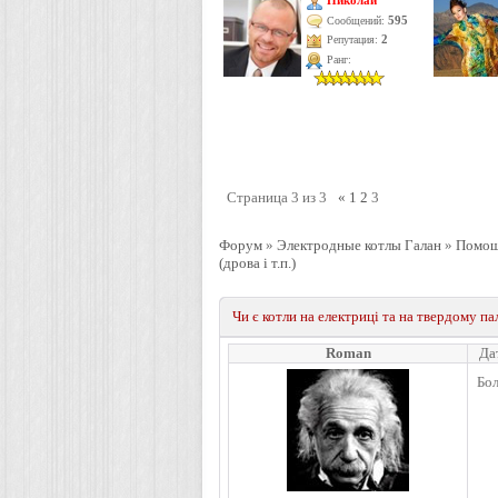
Николай
595
Сообщений:
Репутация:
2
Ранг:
Страница
3
из
3
«
1
2
3
Форум
»
Электродные котлы Галан
»
Помощь
(дрова і т.п.)
Чи є котли на електриці та на твердому пали
Roman
Да
Бол