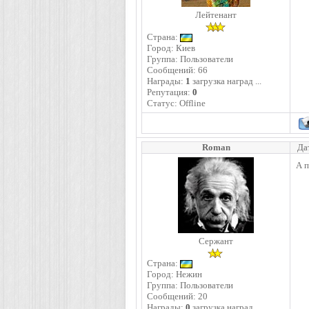
Лейтенант
Страна:
Город: Киев
Группа: Пользователи
Сообщений:
66
Награды:
1
загрузка наград ...
Репутация:
0
Статус:
Offline
Roman
Да
А 
Сержант
Страна:
Город: Нежин
Группа: Пользователи
Сообщений:
20
Награды:
0
загрузка наград ...