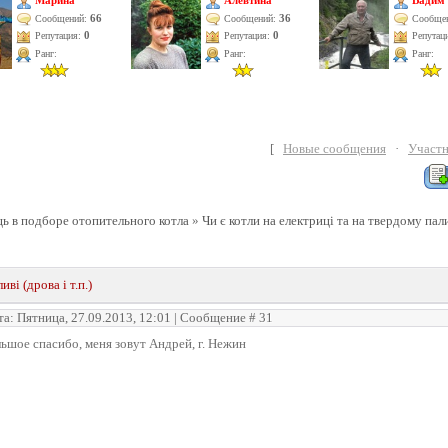
Марина
Алевтина
Вадим
66
36
Сообщений:
Сообщений:
Сообще
Репутация:
0
Репутация:
0
Репутац
Ранг:
Ранг:
Ранг:
[
Новые сообщения
·
Участ
 в подборе отопительного котла
»
Чи є котли на електриці та на твердому пал
ві (дрова і т.п.)
та: Пятница, 27.09.2013, 12:01 | Сообщение #
31
ьшое спасибо, меня зовут Андрей, г. Нежин