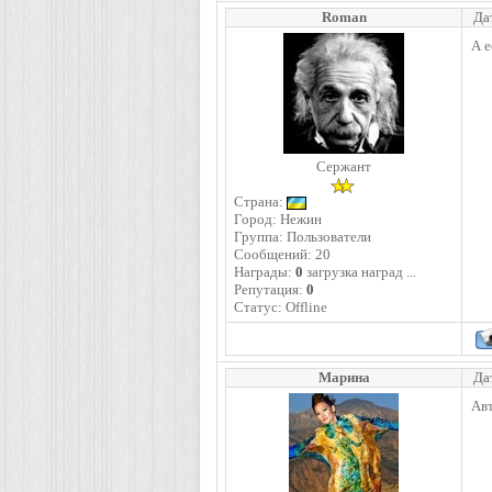
Roman
Да
А е
Сержант
Страна:
Город: Нежин
Группа: Пользователи
Сообщений:
20
Награды:
0
загрузка наград ...
Репутация:
0
Статус:
Offline
Марина
Да
Авт