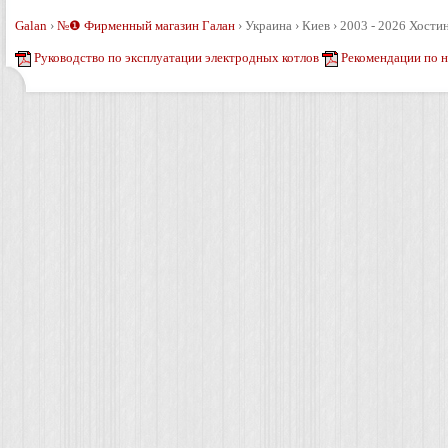
Galan
›
№❶ Фирменный магазин Галан
›
Украина › Киев › 2003 - 2026
Хостин
Руководство по эксплуатации электродных котлов
Рекомендации по 