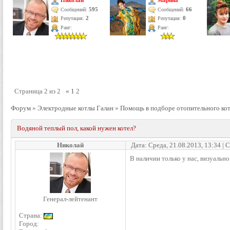
Николай
Марина
595
66
Сообщений:
Сообщений:
Репутация:
2
Репутация:
0
Ранг:
Ранг:
Страница
2
из
2
«
1
2
Форум
»
Электродные котлы Галан
»
Помощь в подборе отопительного ко
Водяной теплый пол, какой нужен котел?
Николай
Дата: Среда, 21.08.2013, 13:34 |
В наличии только у нас, визуально
Генерал-лейтенант
Страна:
Город: