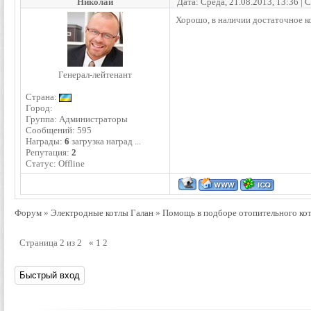
Николай
Дата: Среда, 21.08.2013, 13:36 |
Хорошо, в наличии достаточное к
Генерал-лейтенант
Страна:
Город:
Группа: Администраторы
Сообщений:
595
Награды:
6
загрузка наград ...
Репутация:
2
Статус:
Offline
Форум
»
Электродные котлы Галан
»
Помощь в подборе отопительного ко
Страница
2
из
2
«
1
2