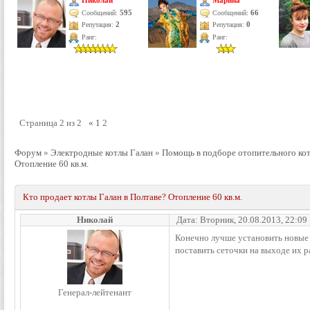
Николай
Марина
595
66
Сообщений:
Сообщений:
Репутация:
2
Репутация:
0
Ранг:
Ранг:
Страница
2
из
2
«
1
2
Форум
»
Электродные котлы Галан
»
Помощь в подборе отопительного ко
Отопление 60 кв.м.
Кто продает котлы Галан в Полтаве? Отопление 60 кв.м.
Николай
Дата: Вторник, 20.08.2013, 22:09
Конечно лучше установить новые 
поставить сеточки на выходе их р
Генерал-лейтенант