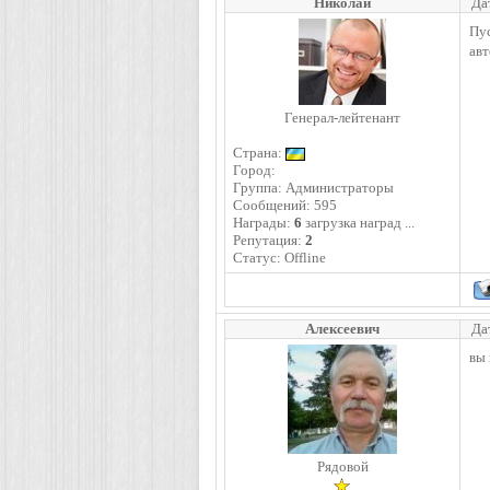
Николай
Да
Пус
ав
Генерал-лейтенант
Страна:
Город:
Группа: Администраторы
Сообщений:
595
Награды:
6
загрузка наград ...
Репутация:
2
Статус:
Offline
Алексеевич
Да
вы 
Рядовой