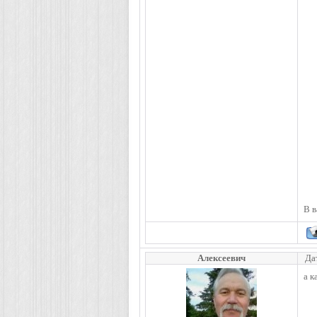
В в
Алексеевич
Да
а к