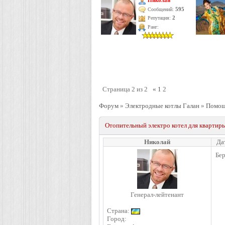
Николай
595
Сообщений:
Репутация:
2
Ранг:
Страница
2
из
2
«
1
2
Форум
»
Электродные котлы Галан
»
Помощь
Отопительный электро котел для квартир
Николай
Да
Бер
Генерал-лейтенант
Страна:
Город: