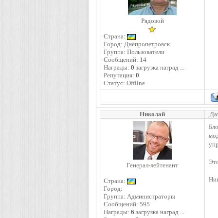
Рядовой
Страна:
Город: Днепропетровск
Группа: Пользователи
Сообщений:
14
Награды:
0
загрузка наград ...
Репутация:
0
Статус:
Offline
Николай
Да
Бл
мод
упр
Это
Генерал-лейтенант
Ник
Страна:
Город:
Группа: Администраторы
Сообщений:
595
Награды:
6
загрузка наград ...