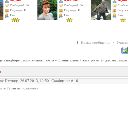
Марина
Алевтина
Вадим
66
36
Сообщений:
Сообщений:
Сообще
Репутация:
0
Репутация:
0
Репутац
Ранг:
Ранг:
Ранг:
[
Новые сообщения
·
Участ
 в подборе отопительного котла
»
Отопительный электро котел для квартиры
ы
та: Пятница, 26.07.2013, 12:50 | Сообщение #
16
ите Галан не пожалеете.