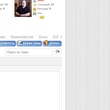
Mark
34
24
ний:
Сообщений:
ия:
0
Репутация:
0
Ранг:
ники
·
Правила форума
·
Поиск
·
RSS
]