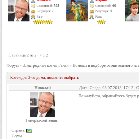
Николай
Марина
595
66
Сообщений:
Сообщений:
Репутация:
2
Репутация:
0
Ранг:
Ранг:
Страница
2
из
2
«
1
2
Форум
»
Электродные котлы Галан
»
Помощь в подборе отопительного ко
Котел для 2-го дома, помогите выбрать
Николай
Дата: Среда, 03.07.2013, 17:12 |
Пожалуйста, обращайтесь будем р
Генерал-лейтенант
Страна:
Город: