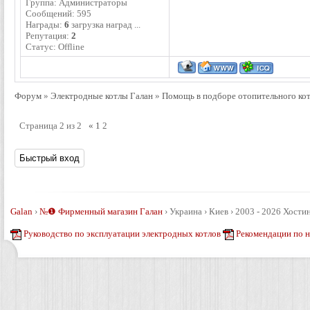
Группа: Администраторы
Сообщений:
595
Награды:
6
загрузка наград ...
Репутация:
2
Статус:
Offline
Форум
»
Электродные котлы Галан
»
Помощь в подборе отопительного ко
Страница
2
из
2
«
1
2
Galan
›
№❶ Фирменный магазин Галан
›
Украина › Киев › 2003 - 2026
Хостин
Руководство по эксплуатации электродных котлов
Рекомендации по 